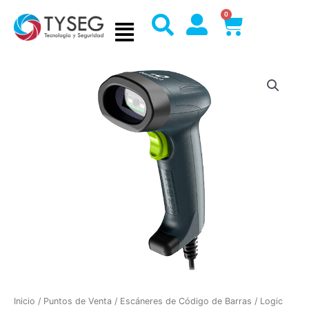
Ir
0
Cart
al
contenido
Inicio
/
Puntos de Venta
/
Escáneres de Código de Barras
/ Logic