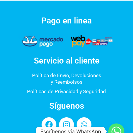
Pago en linea
Servicio al cliente
Política de Envío, Devoluciones
y Reembolsos
Políticas de Privacidad y Seguridad
Síguenos
F
I
W
a
n
h
Escríbenos vía WhatsApp