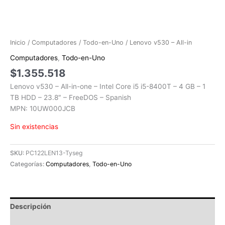
Inicio
/
Computadores
/
Todo-en-Uno
/ Lenovo v530 – All-in
Computadores
,
Todo-en-Uno
$
1.355.518
Lenovo v530 – All-in-one – Intel Core i5 i5-8400T – 4 GB – 1
TB HDD – 23.8″ – FreeDOS – Spanish
MPN: 10UW000JCB
Sin existencias
SKU:
PC122LEN13-Tyseg
Categorías:
Computadores
,
Todo-en-Uno
Descripción
Información adicional