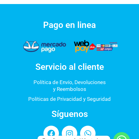
Pago en linea
Servicio al cliente
Política de Envío, Devoluciones
y Reembolsos
Políticas de Privacidad y Seguridad
Síguenos
F
I
W
a
n
h