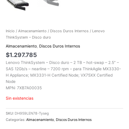
Inicio
/
Almacenamiento
/
Discos Duros Internos
/ Lenovo
ThinkSystem – Disco duro
Almacenamiento
,
Discos Duros Internos
$
1.297.785
Lenovo ThinkSystem – Disco duro – 2 TB – hot-swap – 2.5″ –
SAS 12Gb/s – nearline – 7200 rpm – para ThinkAgile MX3330-
H Appliance; MX3331-H Certified Node; VX75XX Certified
Node
MPN: 7XB7A00035
Sin existencias
SKU:
DH959LEN78-Tyseg
Categorías:
Almacenamiento
,
Discos Duros Internos