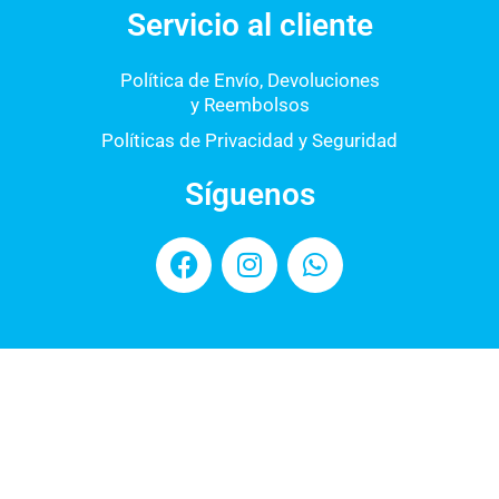
Servicio al cliente
Política de Envío, Devoluciones
y Reembolsos
Políticas de Privacidad y Seguridad
Síguenos
F
I
W
a
n
h
c
s
a
e
t
t
b
a
s
o
g
a
o
r
p
k
a
p
m