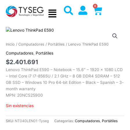
Ir
0
Cart
al
contenido
Inicio
/
Computadores
/
Portátiles
/ Lenovo ThinkPad E590
Computadores
,
Portátiles
$
2.401.691
Lenovo ThinkPad E590 – Notebook – 15.6″ – 1920 x 1080 LCD
– Intel Core i7 I7-8565U / 2.1 GHz – 8 GB DDR4 SDRAM – 512
GB SSD – Windows 10 Pro 64-bit Edition – Black – Spanish – 3-
month warranty
MPN: 20NCS25900
Sin existencias
SKU:
NT040LEN01-Tyseg
Categorías:
Computadores
,
Portátiles