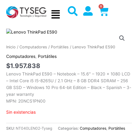
Ir
0
Cart
al
contenido
Inicio
/
Computadores
/
Portátiles
/ Lenovo ThinkPad E590
Computadores
,
Portátiles
$
1.957.838
Lenovo ThinkPad E590 – Notebook – 15.6″ – 1920 x 1080 LCD
– Intel Core i5 I5-8265U / 2.1 GHz – 8 GB DDR4 SDRAM – 256
GB SSD – Windows 10 Pro 64-bit Edition – Black – Spanish – 3-
year warranty
MPN: 20NCS1PN00
Sin existencias
SKU:
NT040LEN02-Tyseg
Categorías:
Computadores
,
Portátiles