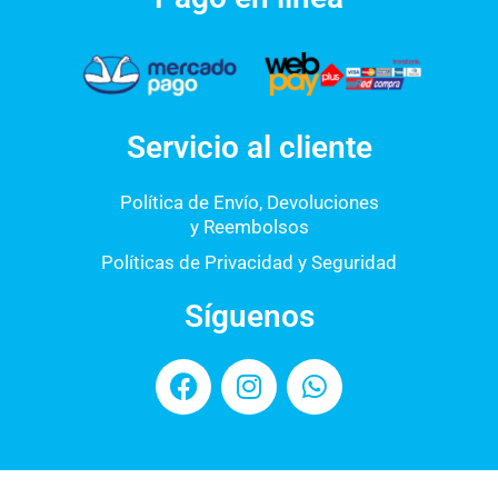
Servicio al cliente
Política de Envío, Devoluciones
y Reembolsos
Políticas de Privacidad y Seguridad
Síguenos
F
I
W
a
n
h
c
s
a
e
t
t
b
a
s