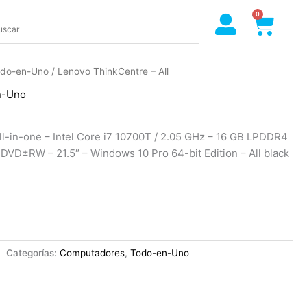
0
Cart
do-en-Uno
/ Lenovo ThinkCentre – All
n-Uno
l-in-one – Intel Core i7 10700T / 2.05 GHz – 16 GB LPDDR4
VD±RW – 21.5″ – Windows 10 Pro 64-bit Edition – All black
Categorías:
Computadores
,
Todo-en-Uno