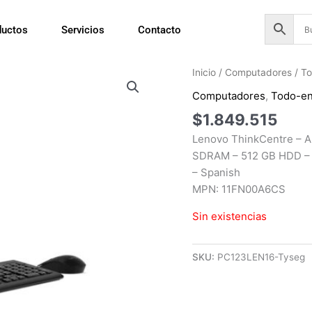
ductos
Servicios
Contacto
Inicio
/
Computadores
/
To
Computadores
,
Todo-e
$
1.849.515
Lenovo ThinkCentre – Al
SDRAM – 512 GB HDD – D
– Spanish
MPN: 11FN00A6CS
Sin existencias
SKU:
PC123LEN16-Tyseg