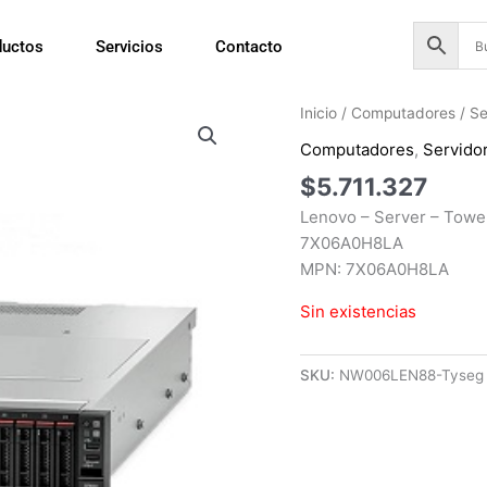
ductos
Servicios
Contacto
Inicio
/
Computadores
/
Se
Computadores
,
Servido
$
5.711.327
Lenovo – Server – Tower
7X06A0H8LA
MPN: 7X06A0H8LA
Sin existencias
SKU:
NW006LEN88-Tyseg