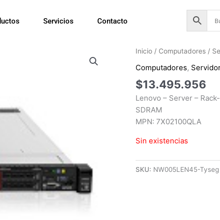
ductos
Servicios
Contacto
Inicio
/
Computadores
/
Se
Computadores
,
Servido
$
13.495.956
Lenovo – Server – Rack-
SDRAM
MPN: 7X02100QLA
Sin existencias
SKU:
NW005LEN45-Tyseg