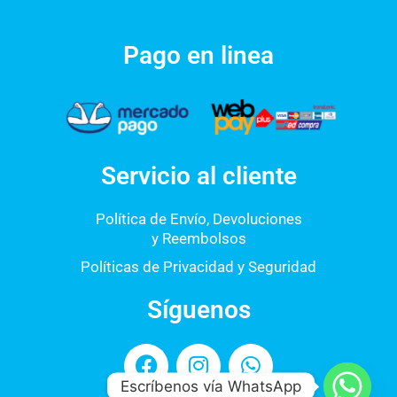
Pago en linea
Servicio al cliente
Política de Envío, Devoluciones
y Reembolsos
Políticas de Privacidad y Seguridad
Síguenos
F
I
W
a
n
h
Escríbenos vía WhatsApp