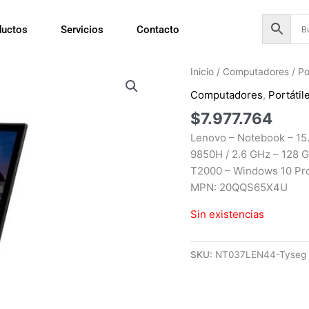
ductos
Servicios
Contacto
Inicio
/
Computadores
/
Po
Computadores
,
Portátil
$
7.977.764
Lenovo – Notebook – 15.
9850H / 2.6 GHz – 128
T2000 – Windows 10 Pro 
MPN: 20QQS65X4U
Sin existencias
SKU:
NT037LEN44-Tyseg