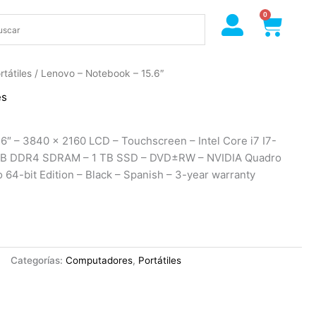
0
Cart
rtátiles
/ Lenovo – Notebook – 15.6″
es
6″ – 3840 x 2160 LCD – Touchscreen – Intel Core i7 I7-
 GB DDR4 SDRAM – 1 TB SSD – DVD±RW – NVIDIA Quadro
64-bit Edition – Black – Spanish – 3-year warranty
Categorías:
Computadores
,
Portátiles