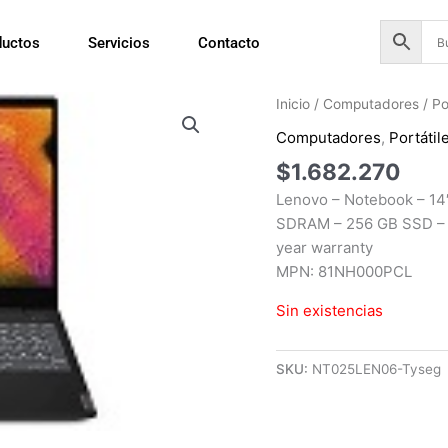
ductos
Servicios
Contacto
Inicio
/
Computadores
/
Po
Computadores
,
Portátil
$
1.682.270
Lenovo – Notebook – 14
SDRAM – 256 GB SSD – I
year warranty
MPN: 81NH000PCL
Sin existencias
SKU:
NT025LEN06-Tyseg