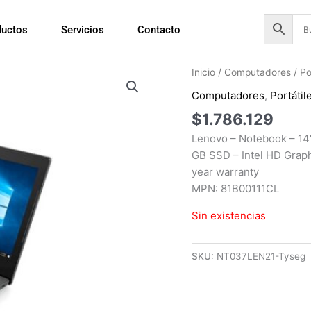
ductos
Servicios
Contacto
Inicio
/
Computadores
/
Po
Computadores
,
Portátil
$
1.786.129
Lenovo – Notebook – 14
GB SSD – Intel HD Graph
year warranty
MPN: 81B00111CL
Sin existencias
SKU:
NT037LEN21-Tyseg