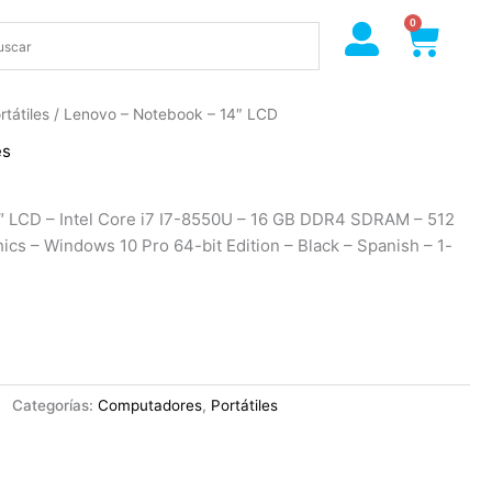
0
Cart
rtátiles
/ Lenovo – Notebook – 14″ LCD
es
″ LCD – Intel Core i7 I7-8550U – 16 GB DDR4 SDRAM – 512
ics – Windows 10 Pro 64-bit Edition – Black – Spanish – 1-
Categorías:
Computadores
,
Portátiles