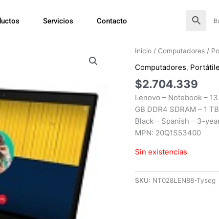
ductos
Servicios
Contacto
Inicio
/
Computadores
/
Po
Computadores
,
Portátil
$
2.704.339
Lenovo – Notebook – 13.
GB DDR4 SDRAM – 1 TB S
Black – Spanish – 3-yea
MPN: 20Q1S53400
Sin existencias
SKU:
NT028LEN88-Tyseg