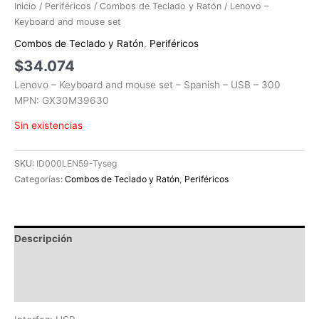
Inicio
/
Periféricos
/
Combos de Teclado y Ratón
/ Lenovo –
Keyboard and mouse set
Combos de Teclado y Ratón
,
Periféricos
$
34.074
Lenovo – Keyboard and mouse set – Spanish – USB – 300
MPN: GX30M39630
Sin existencias
SKU:
ID000LEN59-Tyseg
Categorías:
Combos de Teclado y Ratón
,
Periféricos
Descripción
Información adicional
Valoraciones (0)