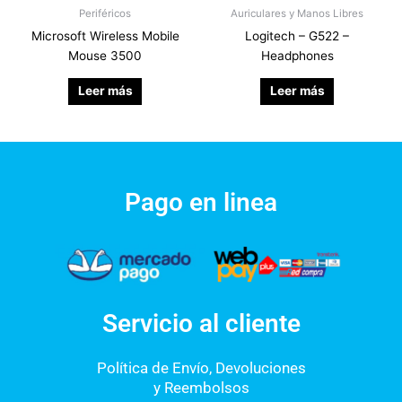
Periféricos
Auriculares y Manos Libres
Microsoft Wireless Mobile
Logitech – G522 –
Mouse 3500
Headphones
Leer más
Leer más
Pago en linea
Servicio al cliente
Política de Envío, Devoluciones
y Reembolsos