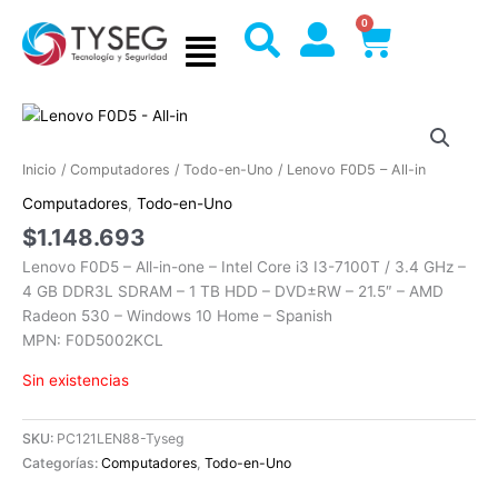
Ir
0
Cart
al
contenido
Inicio
/
Computadores
/
Todo-en-Uno
/ Lenovo F0D5 – All-in
Computadores
,
Todo-en-Uno
$
1.148.693
Lenovo F0D5 – All-in-one – Intel Core i3 I3-7100T / 3.4 GHz –
4 GB DDR3L SDRAM – 1 TB HDD – DVD±RW – 21.5″ – AMD
Radeon 530 – Windows 10 Home – Spanish
MPN: F0D5002KCL
Sin existencias
SKU:
PC121LEN88-Tyseg
Categorías:
Computadores
,
Todo-en-Uno