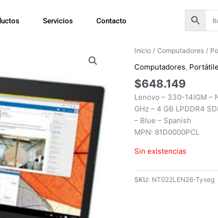
ductos
Servicios
Contacto
Inicio
/
Computadores
/
Po
Computadores
,
Portátil
$
648.149
Lenovo – 330-14IGM – N
GHz – 4 GB LPDDR4 SDR
– Blue – Spanish
MPN: 81D0000PCL
Sin existencias
SKU:
NT022LEN26-Tyseg