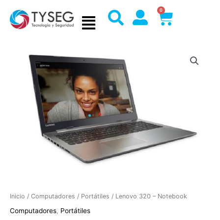
Ir
0
Cart
al
contenido
Inicio
/
Computadores
/
Portátiles
/ Lenovo 320 – Notebook
Computadores
,
Portátiles