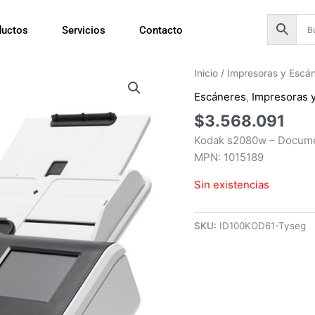
ductos
Servicios
Contacto
Inicio
/
Impresoras y Escá
Escáneres
,
Impresoras 
$
3.568.091
Kodak s2080w – Docume
MPN: 1015189
Sin existencias
SKU:
ID100KOD61-Tyseg