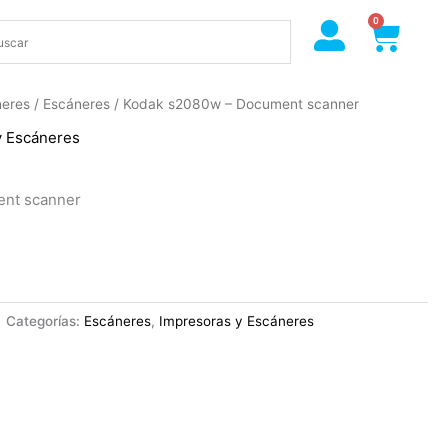
0
Cart
neres
/
Escáneres
/ Kodak s2080w – Document scanner
y Escáneres
nt scanner
Categorías:
Escáneres
,
Impresoras y Escáneres