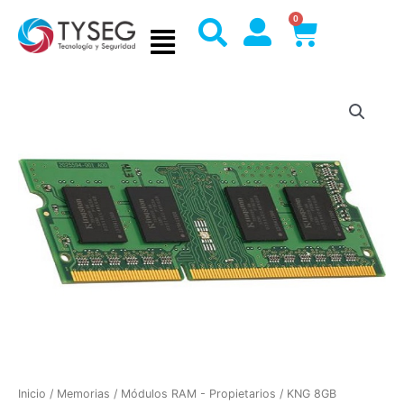
Ir
0
Cart
al
contenido
Inicio
/
Memorias
/
Módulos RAM - Propietarios
/ KNG 8GB