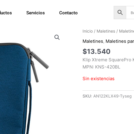
ductos
Servicios
Contacto
Inicio
/
Maletines
/
Maletin
Maletines
,
Maletines pa
$
13.540
Klip Xtreme SquarePro K
MPN: KNS-420BL
Sin existencias
SKU:
AN122KLX49-Tyseg