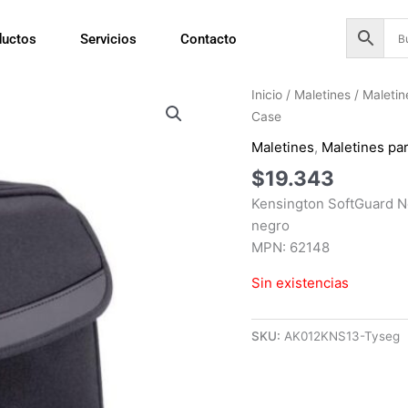
ductos
Servicios
Contacto
Inicio
/
Maletines
/
Maletin
Case
Maletines
,
Maletines pa
$
19.343
Kensington SoftGuard No
negro
MPN: 62148
Sin existencias
SKU:
AK012KNS13-Tyseg