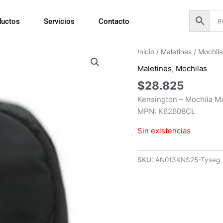
ductos
Servicios
Contacto
Inicio
/
Maletines
/
Mochil
Maletines
,
Mochilas
$
28.825
Kensington – Mochila M
MPN: K62608CL
Sin existencias
SKU:
AN013KNS25-Tyseg