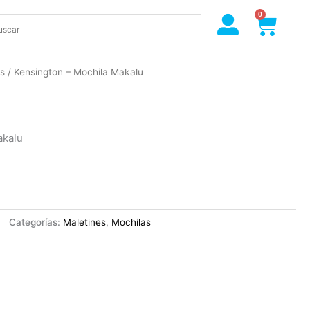
0
Cart
as
/ Kensington – Mochila Makalu
akalu
Categorías:
Maletines
,
Mochilas