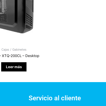
Cajas / Gabinetes
– XTQ-200CL – Desktop
Leer más
Servicio al cliente