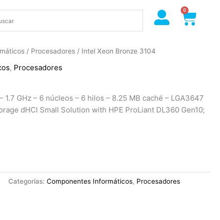
0
Cart
máticos
/
Procesadores
/ Intel Xeon Bronze 3104
cos
,
Procesadores
– 1.7 GHz – 6 núcleos – 6 hilos – 8.25 MB caché – LGA3647
orage dHCI Small Solution with HPE ProLiant DL360 Gen10;
Categorías:
Componentes Informáticos
,
Procesadores