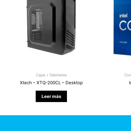
Cajas / Gabinetes
Com
Xtech – XTQ-200CL – Desktop
I
Leer más