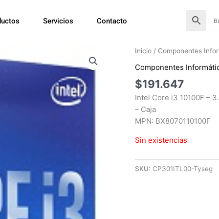
ductos
Servicios
Contacto
Inicio
/
Componentes Infor
Componentes Informáti
$
191.647
Intel Core i3 10100F – 
– Caja
MPN: BX8070110100F
Sin existencias
SKU:
CP301ITL00-Tyseg