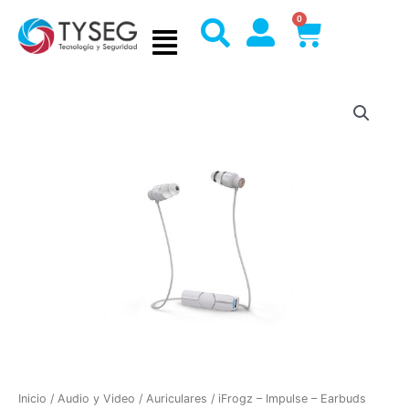
Ir
0
Cart
al
contenido
Inicio
/
Audio y Video
/
Auriculares
/ iFrogz – Impulse – Earbuds