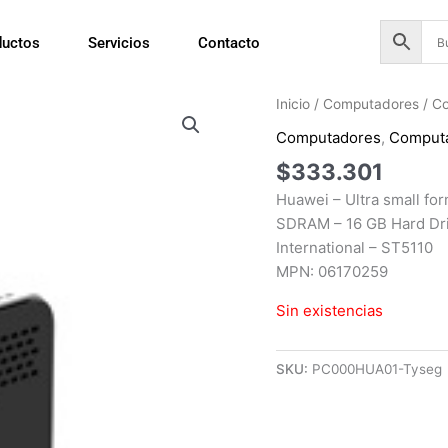
ductos
Servicios
Contacto
Inicio
/
Computadores
/
Co
Computadores
,
Comput
$
333.301
Huawei – Ultra small fo
SDRAM – 16 GB Hard Driv
International – ST5110
MPN: 06170259
Sin existencias
SKU:
PC000HUA01-Tyseg