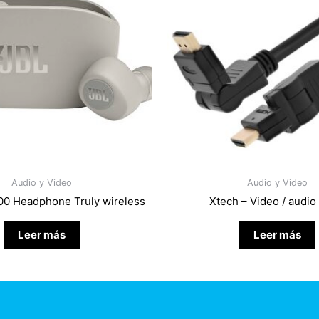
Audio y Video
Audio y Video
0 Headphone Truly wireless
Xtech – Video / audio
Leer más
Leer más