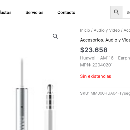
ductos
Servicios
Contacto
Inicio
/
Audio y Video
/
Acc
Accesorios
,
Audio y Vid
$
23.658
Huawei – AM116 – Earph
MPN: 22040201
Sin existencias
SKU:
MM000HUA04-Tyse