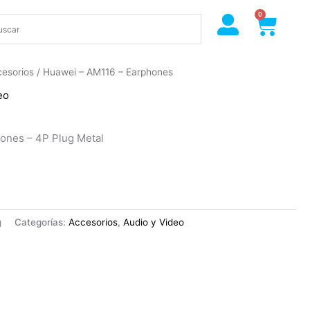
0
Cart
esorios
/ Huawei – AM116 – Earphones
eo
ones – 4P Plug Metal
g
Categorías:
Accesorios
,
Audio y Video