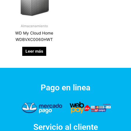
Almacenamiento
WD My Cloud Home
WDBVXC0060HWT
Leer más
Pago en linea
Servicio al cliente