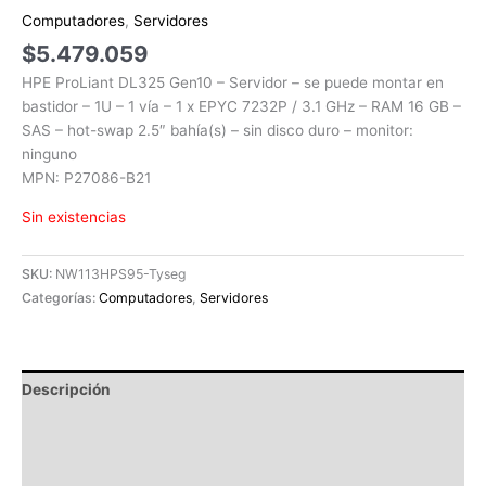
Computadores
,
Servidores
$
5.479.059
HPE ProLiant DL325 Gen10 – Servidor – se puede montar en
bastidor – 1U – 1 vía – 1 x EPYC 7232P / 3.1 GHz – RAM 16 GB –
SAS – hot-swap 2.5″ bahía(s) – sin disco duro – monitor:
ninguno
MPN: P27086-B21
Sin existencias
SKU:
NW113HPS95-Tyseg
Categorías:
Computadores
,
Servidores
Descripción
Información adicional
Valoraciones (0)