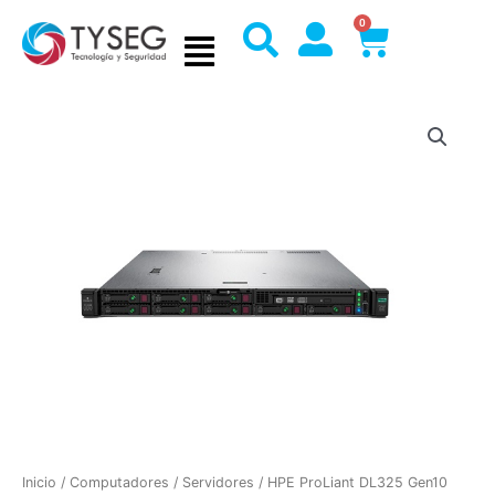
Ir
0
Cart
al
contenido
Inicio
/
Computadores
/
Servidores
/ HPE ProLiant DL325 Gen10