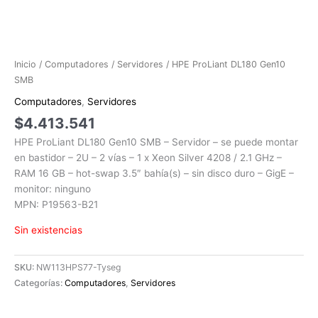
Inicio
/
Computadores
/
Servidores
/ HPE ProLiant DL180 Gen10
SMB
Computadores
,
Servidores
$
4.413.541
HPE ProLiant DL180 Gen10 SMB – Servidor – se puede montar
en bastidor – 2U – 2 vías – 1 x Xeon Silver 4208 / 2.1 GHz –
RAM 16 GB – hot-swap 3.5″ bahía(s) – sin disco duro – GigE –
monitor: ninguno
MPN: P19563-B21
Sin existencias
SKU:
NW113HPS77-Tyseg
Categorías:
Computadores
,
Servidores