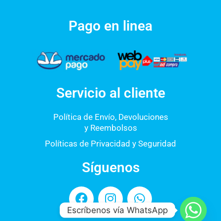
Pago en linea
Servicio al cliente
Política de Envío, Devoluciones
y Reembolsos
Políticas de Privacidad y Seguridad
Síguenos
F
I
W
a
n
h
Escríbenos vía WhatsApp
c
s
a