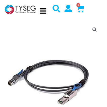
Ir
0
Cart
al
contenido