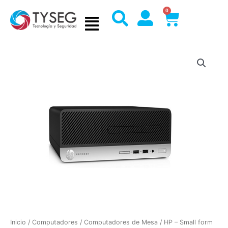
Ir
0
Cart
al
contenido
Inicio
/
Computadores
/
Computadores de Mesa
/ HP – Small form