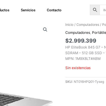
ductos
Servicios
Contacto
Inicio
/
Computadores
/
Po
Computadores
,
Portátil
$
2.999.399
HP EliteBook 845 G7 – 
SDRAM – 512 GB SSD – 
MPN: 1M9X8LT#ABM
Sin existencias
SKU:
NT016HPQ01-Tyseg