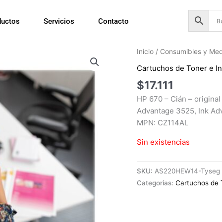
ductos
Servicios
Contacto
Inicio
/
Consumibles y Med
Cartuchos de Toner e In
$
17.111
HP 670 – Cián – original
Advantage 3525, Ink Ad
MPN: CZ114AL
Sin existencias
SKU:
AS220HEW14-Tyseg
Categorías:
Cartuchos de 