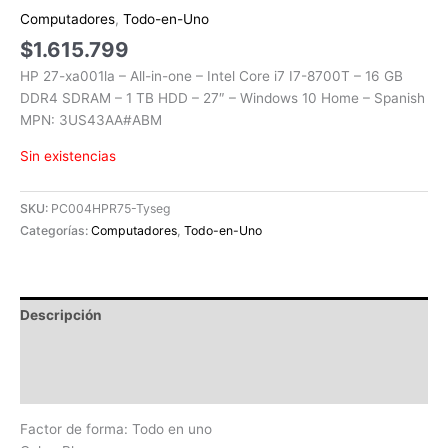
Computadores
,
Todo-en-Uno
$
1.615.799
HP 27-xa001la – All-in-one – Intel Core i7 I7-8700T – 16 GB
DDR4 SDRAM – 1 TB HDD – 27″ – Windows 10 Home – Spanish
MPN: 3US43AA#ABM
Sin existencias
SKU:
PC004HPR75-Tyseg
Categorías:
Computadores
,
Todo-en-Uno
Descripción
Información adicional
Valoraciones (0)
Factor de forma: Todo en uno