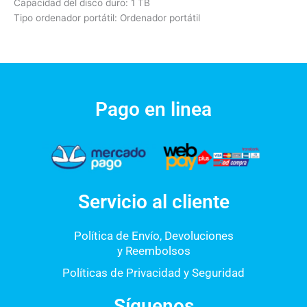
Capacidad del disco duro: 1 TB
Tipo ordenador portátil: Ordenador portátil
Pago en linea
Servicio al cliente
Política de Envío, Devoluciones
y Reembolsos
Políticas de Privacidad y Seguridad
Síguenos