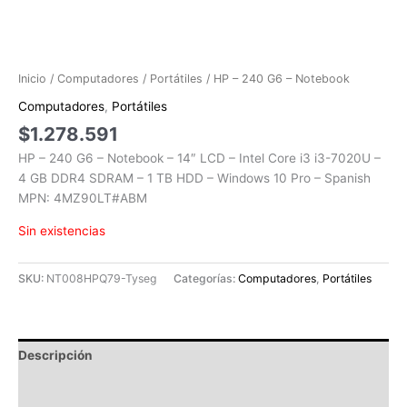
Inicio
/
Computadores
/
Portátiles
/ HP – 240 G6 – Notebook
Computadores
,
Portátiles
$
1.278.591
HP – 240 G6 – Notebook – 14″ LCD – Intel Core i3 i3-7020U –
4 GB DDR4 SDRAM – 1 TB HDD – Windows 10 Pro – Spanish
MPN: 4MZ90LT#ABM
Sin existencias
SKU:
NT008HPQ79-Tyseg
Categorías:
Computadores
,
Portátiles
Descripción
Información adicional