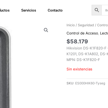
ductos
Servicios
Contacto
Inicio
/
Seguridad
/
Contro
Control de Acceso
,
Lect
$
58.179
Hikvision DS-K1F820-F –
K1201, DS-K1A802, DS-
MPN: DS-K1F820-F
Sin existencias
SKU:
ES000HIK60-Tyseg