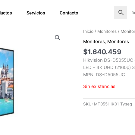
ductos
Servicios
Contacto
Inicio
/
Monitores
/
Monito
Monitores
,
Monitores
$
1.640.459
Hikvision DS-D5055UC – 
LED – 4K UHD (2160p) 38
MPN: DS-D5055UC
Sin existencias
SKU:
MT055HIK01-Tyseg