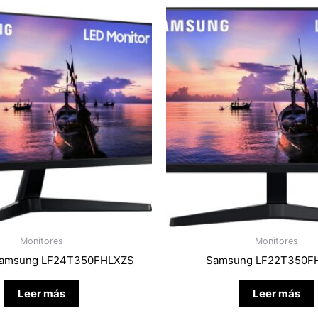
Monitores
Monitores
Samsung LF24T350FHLXZS
Samsung LF22T350F
Leer más
Leer más