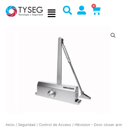
Ir
0
Cart
al
contenido
Inicio
/
Seguridad
/
Control de Acceso
/ Hikvision – Door closer arm