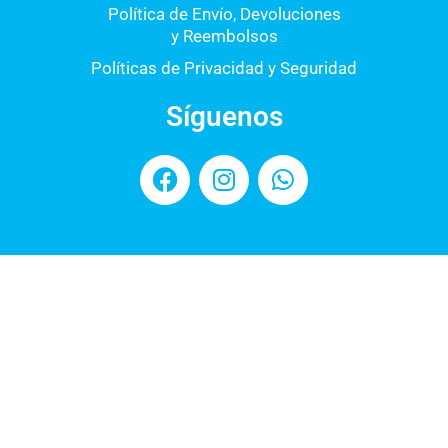
Política de Envío, Devoluciones
y Reembolsos
Políticas de Privacidad y Seguridad
Síguenos
F
I
W
a
n
h
c
s
a
e
t
t
b
a
s
o
g
a
o
r
p
k
a
p
m