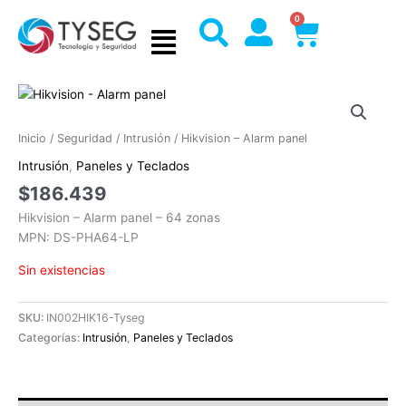
Ir
0
Cart
al
contenido
Inicio
/
Seguridad
/
Intrusión
/ Hikvision – Alarm panel
Intrusión
,
Paneles y Teclados
$
186.439
Hikvision – Alarm panel – 64 zonas
MPN: DS-PHA64-LP
Sin existencias
SKU:
IN002HIK16-Tyseg
Categorías:
Intrusión
,
Paneles y Teclados