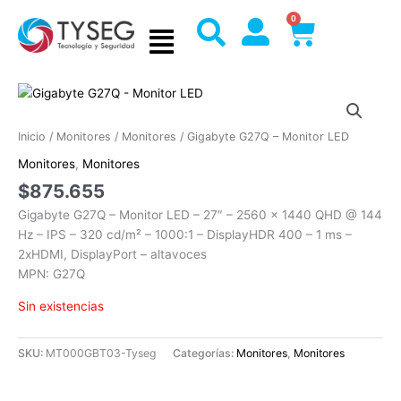
Ir
0
Cart
al
contenido
Inicio
/
Monitores
/
Monitores
/ Gigabyte G27Q – Monitor LED
Monitores
,
Monitores
$
875.655
Gigabyte G27Q – Monitor LED – 27″ – 2560 x 1440 QHD @ 144
Hz – IPS – 320 cd/m² – 1000:1 – DisplayHDR 400 – 1 ms –
2xHDMI, DisplayPort – altavoces
MPN: G27Q
Sin existencias
SKU:
MT000GBT03-Tyseg
Categorías:
Monitores
,
Monitores