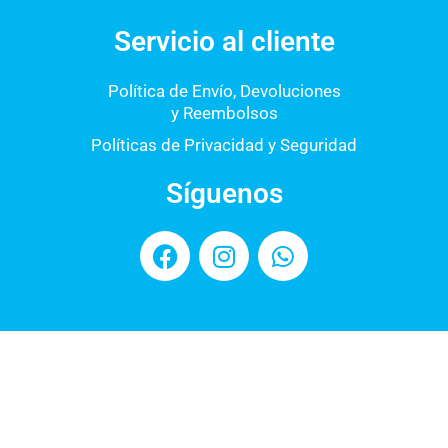
Servicio al cliente
Política de Envío, Devoluciones
y Reembolsos
Políticas de Privacidad y Seguridad
Síguenos
F
I
W
a
n
h
c
s
a
e
t
t
b
a
s
o
g
a
o
r
p
k
a
p
m