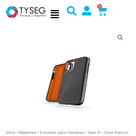
Ir
0
Cart
al
contenido
Inicio
/
Maletines
/
Estuches para Celulares
/ Gear 4 – Case Platoon