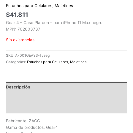
Estuches para Celulares
,
Maletines
$
41.811
Gear 4 – Case Platoon – para iPhone 11 Max negro
MPN: 702003737
Sin existencias
SKU:
AF001GEA33-Tyseg
Categorías:
Estuches para Celulares
,
Maletines
Descripción
Información adicional
Valoraciones (0)
Fabricante: ZAGG
Gama de productos: Gear4