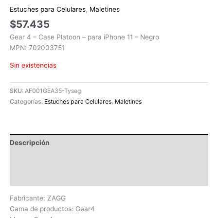
Estuches para Celulares
,
Maletines
$
57.435
Gear 4 – Case Platoon – para iPhone 11 – Negro
MPN: 702003751
Sin existencias
SKU:
AF001GEA35-Tyseg
Categorías:
Estuches para Celulares
,
Maletines
Descripción
Información adicional
Valoraciones (0)
Fabricante: ZAGG
Gama de productos: Gear4