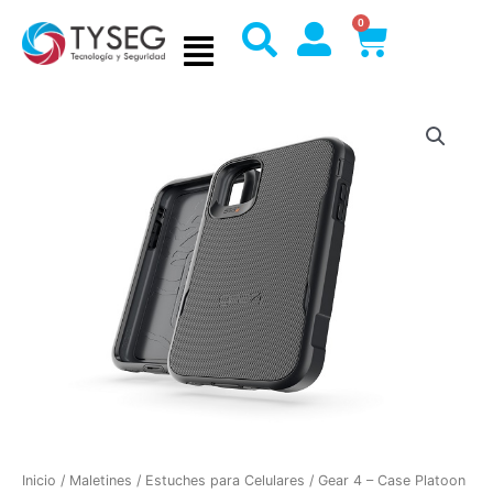
Ir
0
Cart
al
contenido
Inicio
/
Maletines
/
Estuches para Celulares
/ Gear 4 – Case Platoon