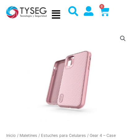
Ir
0
Cart
al
contenido
Inicio
/
Maletines
/
Estuches para Celulares
/ Gear 4 – Case