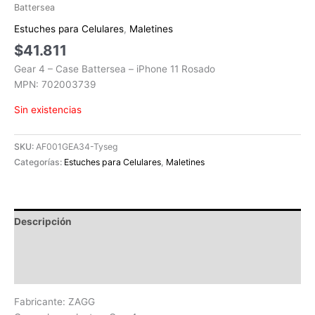
Battersea
Estuches para Celulares
,
Maletines
$
41.811
Gear 4 – Case Battersea – iPhone 11 Rosado
MPN: 702003739
Sin existencias
SKU:
AF001GEA34-Tyseg
Categorías:
Estuches para Celulares
,
Maletines
Descripción
Información adicional
Valoraciones (0)
Fabricante: ZAGG