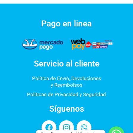
Pago en linea
Servicio al cliente
Política de Envío, Devoluciones
y Reembolsos
Políticas de Privacidad y Seguridad
Síguenos
F
I
W
a
n
h