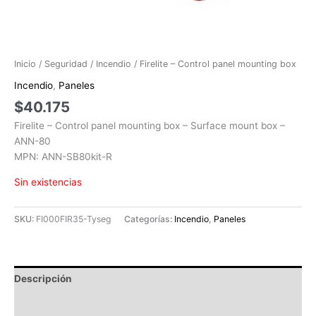
Inicio
/
Seguridad
/
Incendio
/ Firelite – Control panel mounting box
Incendio
,
Paneles
$
40.175
Firelite – Control panel mounting box – Surface mount box –
ANN-80
MPN: ANN-SB80kit-R
Sin existencias
SKU:
FI000FIR35-Tyseg
Categorías:
Incendio
,
Paneles
Descripción
Valoraciones (0)