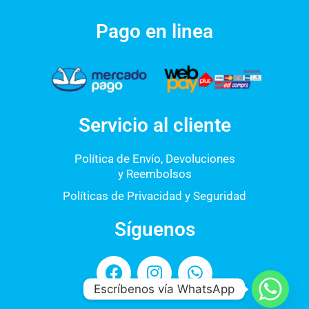
Pago en linea
Servicio al cliente
Política de Envío, Devoluciones
y Reembolsos
Políticas de Privacidad y Seguridad
Síguenos
F
I
W
a
n
h
Escríbenos vía WhatsApp
c
s
a