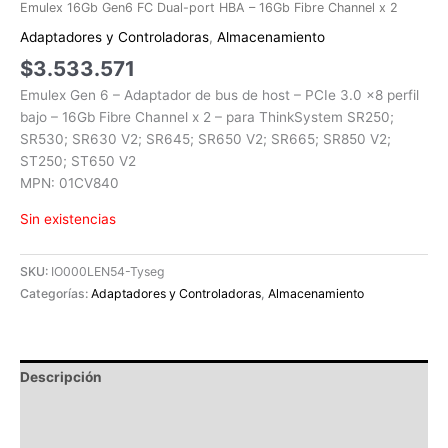
Emulex 16Gb Gen6 FC Dual-port HBA – 16Gb Fibre Channel x 2
Adaptadores y Controladoras
,
Almacenamiento
$
3.533.571
Emulex Gen 6 – Adaptador de bus de host – PCIe 3.0 x8 perfil
bajo – 16Gb Fibre Channel x 2 – para ThinkSystem SR250;
SR530; SR630 V2; SR645; SR650 V2; SR665; SR850 V2;
ST250; ST650 V2
MPN: 01CV840
Sin existencias
SKU:
IO000LEN54-Tyseg
Categorías:
Adaptadores y Controladoras
,
Almacenamiento
Descripción
Información adicional