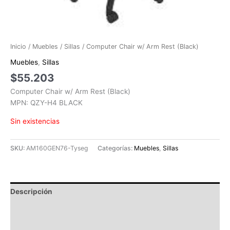
Inicio
/
Muebles
/
Sillas
/ Computer Chair w/ Arm Rest (Black)
Muebles
,
Sillas
$
55.203
Computer Chair w/ Arm Rest (Black)
MPN: QZY-H4 BLACK
Sin existencias
SKU:
AM160GEN76-Tyseg
Categorías:
Muebles
,
Sillas
Descripción
Información adicional
Valoraciones (0)